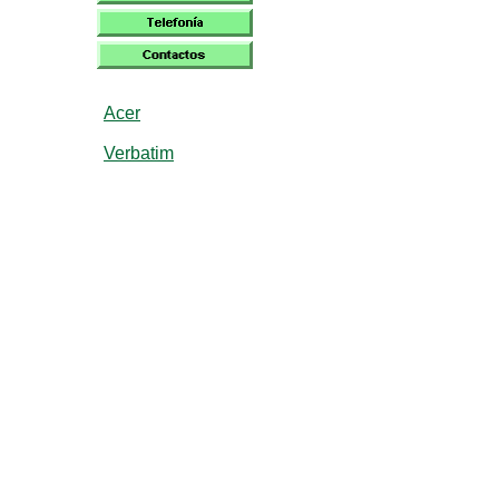
Acer
Verbatim
ASRock
Asus
Benq
Canon
Dell
Epson
HP
Intel