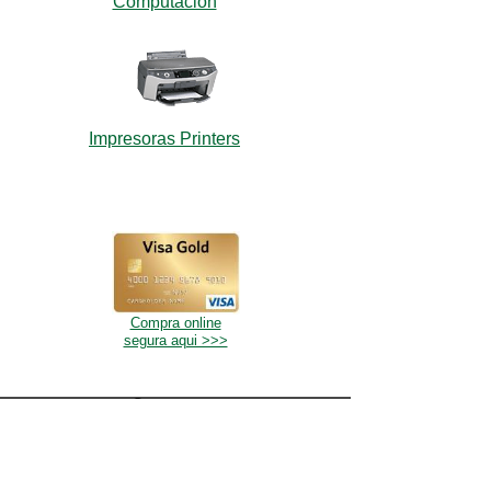
Computacion
Impresoras Printers
Compra online
segura aqui >>>
Teléfonos: (+593) 02-3318709, 3318748
ventas@zonaecc.com
Dirección: Edmundo Carvajal OE-458 y Avenida Brasil
(Subida al Bosque), Quito, Ecuador, Sudamérica