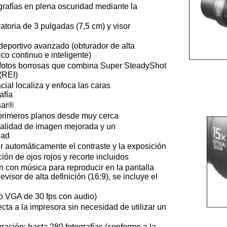
grafías en plena oscuridad mediante la
atoria de 3 pulgadas (7,5 cm) y visor
eportivo avanzado (obturador de alta
co continuo e inteligente)
r fotos borrosas que combina Super SteadyShot
(REI)
cial localiza y enfoca las caras
afía
sar®
 primeros planos desde muy cerca
alidad de imagen mejorada y un
dad
 automáticamente el contraste y la exposición
ón de ojos rojos y recorte incluidos
ón con música para reproducir en la pantalla
visor de alta definición (16:9), se incluye el
 VGA de 30 fps con audio)
cta a la impresora sin necesidad de utilizar un
ación: hasta 280 fotografías (conforme a la