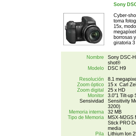
Sony DSC
Cyber-shot
toma fotog
15x, modo
megapíxele
borrosas y
giratoria 
Nombre
Sony DSC-H
shot®
Modelo
DSC H9
Resolución
8.1 megapixe
Zoom óptico
15 x Carl Ze
Zoom digital
25 x HD
Monitor
3.0”1 Tilt-up
Sensividad
Sensitivity 
3200)
Memoria interna
32 MB
Tipo de Memoria
MSX-M2GS 
Stick PRO 
media
Pila
Lithium Ion 