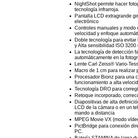
NightShot permite hacer foto
tecnología infrarroja.
Pantalla LCD extragrande gir
electrónico
Controles manuales y modo d
velocidad y enfoque automáti
Doble tecnología para evita
y Alta sensibilidad ISO 3200 
La tecnología de detección fa
automáticamente en la fotogr
Lente Carl Zeiss® Vario-Tes
Macro de 1 cm para realizar
Procesador Bionz para una c
funcionamiento a alta veloci
Tecnología DRO para corregir
Retoque incorporado, correcci
Diapositivas de alta definici
LCD de la cámara o en un tele
mando a distancia
MPEG Movie VX (modo vídeo
PictBridge para conexión dire
PC.
Batería STAMINA de larga dur