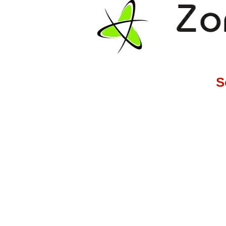
Z
e
S