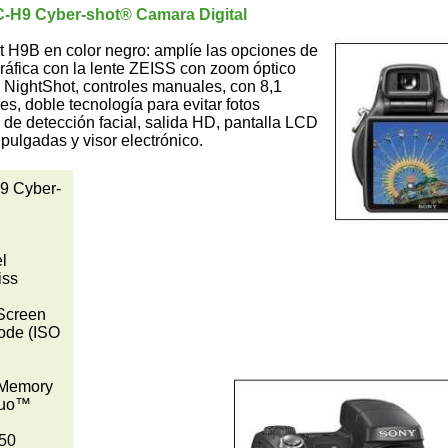
-H9 Cyber-shot® Camara Digital
 H9B en color negro: amplíe las opciones de
ráfica con la lente ZEISS con zoom óptico
 NightShot, controles manuales, con 8,1
s, doble tecnología para evitar fotos
 de detección facial, salida HD, pantalla LCD
3 pulgadas y visor electrónico.
9 Cyber-
l
iss
 Screen
Mode (ISO
Memory
Duo™
250