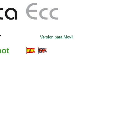
c
T
Version para Movil
hot