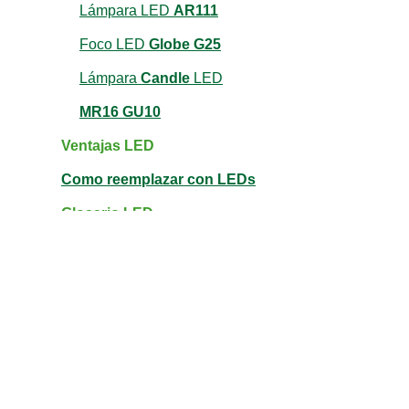
Lámpara LED
AR111
Foco LED
Globe G25
Lámpara
Candle
LED
MR16 GU10
Ventajas LED
Como reemplazar con LEDs
Glosario LED
Fichas tecnicas PDF
Compra online